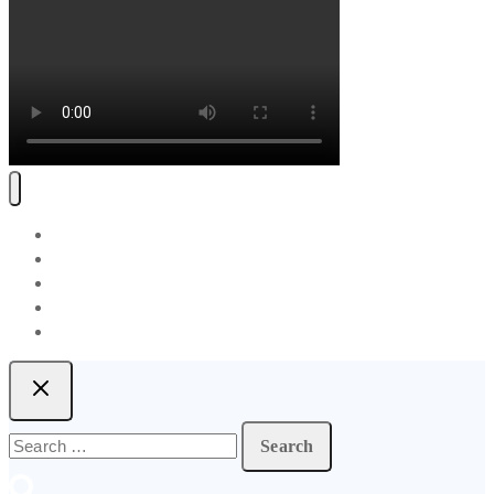
Software
Preise
Blog
Über Uns
Kontakt
Search
for: