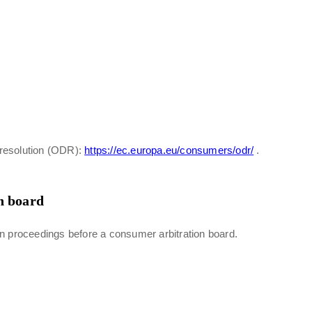
 resolution (ODR):
https://ec.europa.eu/consumers/odr/
.
n board
tion proceedings before a consumer arbitration board.